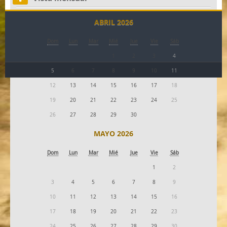
ABRIL 2026
Dom
Lun
Mar
Mié
Jue
Vie
Sáb
1
2
3
4
5
6
7
8
9
10
11
12
13
14
15
16
17
18
19
20
21
22
23
24
25
26
27
28
29
30
MAYO 2026
Dom
Lun
Mar
Mié
Jue
Vie
Sáb
1
2
3
4
5
6
7
8
9
10
11
12
13
14
15
16
17
18
19
20
21
22
23
24
25
26
27
28
29
30