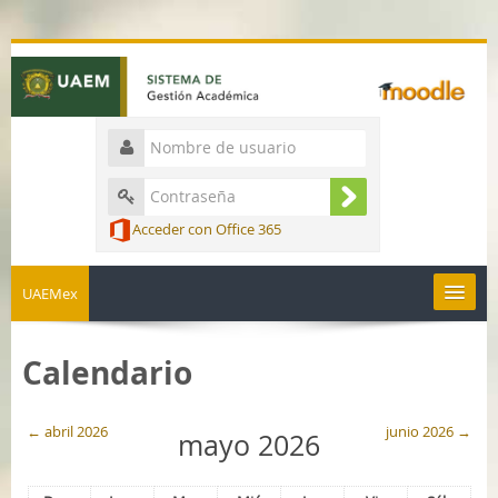
Acceder con Office 365
UAEMex
Español - México ‎(es_mx)‎
Calendario
←
abril 2026
junio 2026
→
mayo 2026