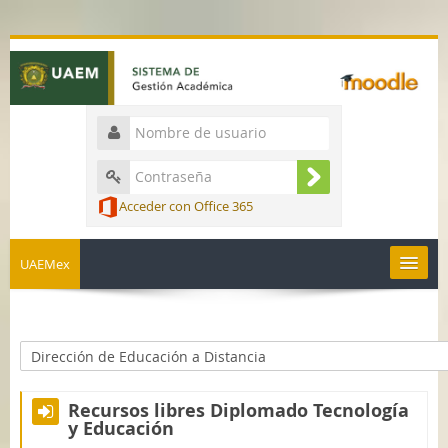
Acceder con Office 365
UAEMex
Español - México ‎(es_mx)‎
Recursos libres Diplomado Tecnología
y Educación