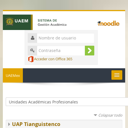
Acceder con Office 365
UAEMex
Español - México ‎(es_mx)‎
Colapsar todo
UAP Tianguistenco