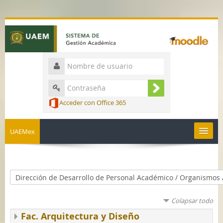
Acceder con Office 365
UAEMex
Español - México ‎(es_mx)‎
Colapsar todo
Fac. Arquitectura y Diseño