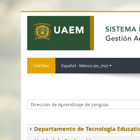
UAEMex
Español - México ‎(es_mx)‎
Departamento de Tecnología Educati