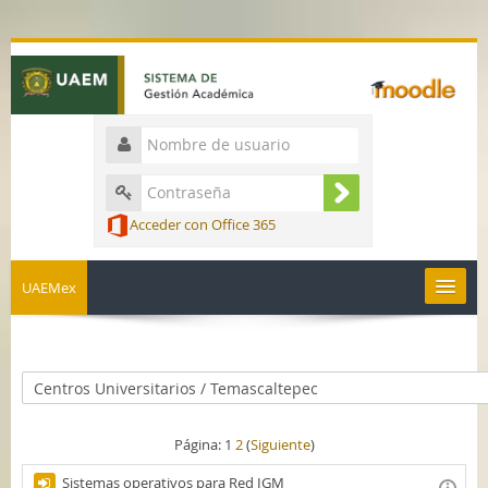
Acceder con Office 365
UAEMex
Español - México ‎(es_mx)‎
Página:
1
2
(
Siguiente
)
Sistemas operativos para Red IGM