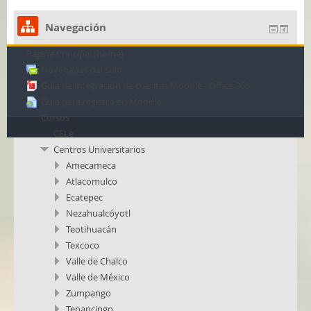
Navegación
Página Principal (home)
Novedades del sitio
Guía de integración de cuentas Moodle - Office 365
Guía para registro en Moodle
Cursos
CELe
Centros Universitarios
Amecameca
Atlacomulco
Ecatepec
Nezahualcóyotl
Teotihuacán
Texcoco
Valle de Chalco
Valle de México
Zumpango
Tenancingo