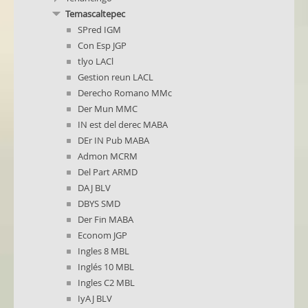
Temascaltepec
SPred IGM
Con Esp JGP
tlyo LACl
Gestion reun LACL
Derecho Romano MMc
Der Mun MMC
IN est del derec MABA
DEr IN Pub MABA
Admon MCRM
Del Part ARMD
DAJ BLV
DBYS SMD
Der Fin MABA
Econom JGP
Ingles 8 MBL
Inglés 10 MBL
Ingles C2 MBL
IyAJ BLV