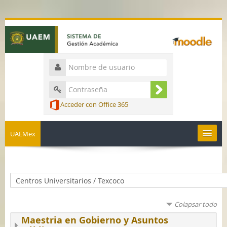
Acceder con Office 365
UAEMex
Español - México ‎(es_mx)‎
Colapsar todo
Maestria en Gobierno y Asuntos