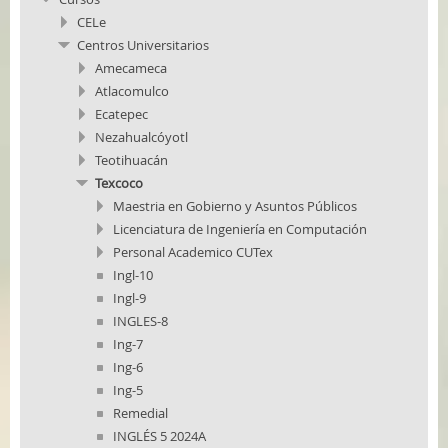
CELe
Centros Universitarios
Amecameca
Atlacomulco
Ecatepec
Nezahualcóyotl
Teotihuacán
Texcoco
Maestria en Gobierno y Asuntos Públicos
Licenciatura de Ingeniería en Computación
Personal Academico CUTex
Ingl-10
Ingl-9
INGLES-8
Ing-7
Ing-6
Ing-5
Remedial
INGLÉS 5 2024A