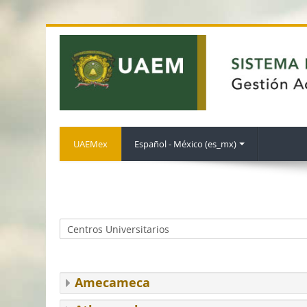
UAEMex
Español - México ‎(es_mx)‎
Amecameca