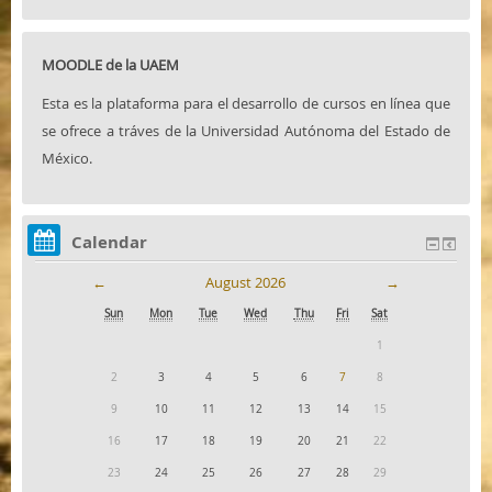
MOODLE de la UAEM
Esta es la plataforma para el desarrollo de cursos en línea que
se ofrece a tráves de la Universidad Autónoma del Estado de
México.
Calendar
←
August 2026
→
Sun
Mon
Tue
Wed
Thu
Fri
Sat
1
2
3
4
5
6
7
8
9
10
11
12
13
14
15
16
17
18
19
20
21
22
23
24
25
26
27
28
29