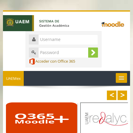
Acceder con Office 365
UAEMex
<
>
English ‎(en)‎