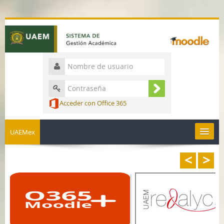
Acceder con Office 365
UAEMex
<
>
Español - México ‎(es_mx)‎