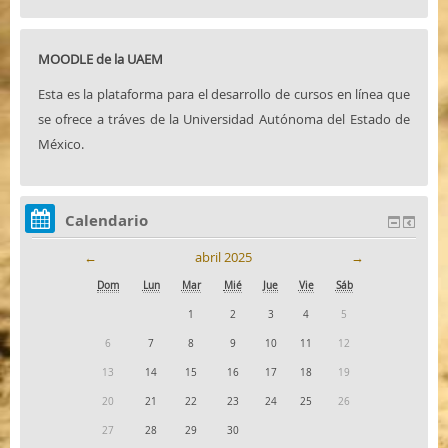
MOODLE de la UAEM
Esta es la plataforma para el desarrollo de cursos en línea que
se ofrece a tráves de la Universidad Autónoma del Estado de
México.
Calendario
←
abril 2025
→
Dom
Lun
Mar
Mié
Jue
Vie
Sáb
1
2
3
4
5
6
7
8
9
10
11
12
13
14
15
16
17
18
19
20
21
22
23
24
25
26
27
28
29
30